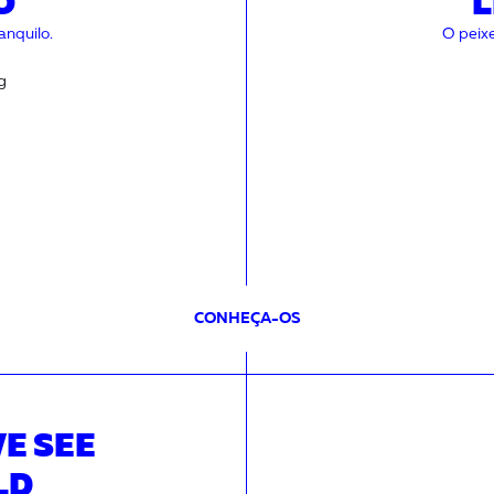
O
anquilo.
O peixe
CONHEÇA-OS
E SEE
LD