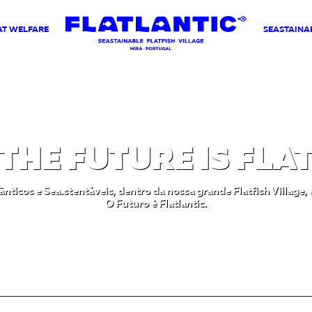
AT WELFARE
SEASTAINAB
THE FUTURE IS FLA
lânticos e Sea.stentáveis, dentro da nossa grande Flatfish Village,
O Futuro é Flatlantic.