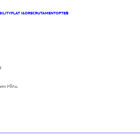
ILITY
FLAT I&D
RECRUTAMENTO
PT
EN
T
 em Mira.