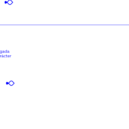
egada
rácter