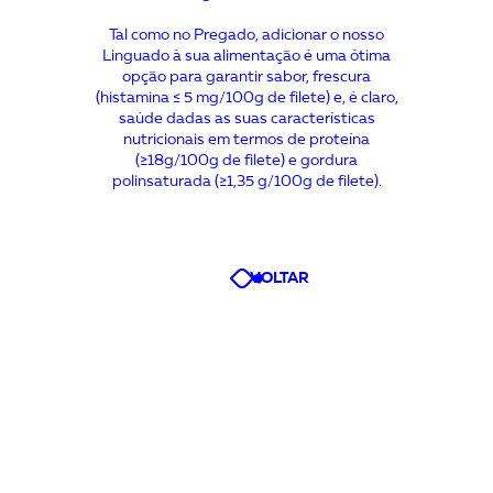
Tal como no Pregado, adicionar o nosso
Linguado à sua alimentação é uma ótima
opção para garantir sabor, frescura
(histamina ≤ 5 mg/100g de filete) e, é claro,
saúde dadas as suas características
nutricionais em termos de proteína
(≥18g/100g de filete) e gordura
polinsaturada (≥1,35 g/100g de filete).
VOLTAR