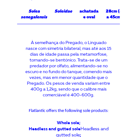
Solea
Soleidae
achatada
28cm (400g)
senegalensis
e oval
a 45cm (1kg)
À semelhança do Pregado, o Linguado
nasce com simetria bilateral, mas até aos 15
dias de idade passa pela metamorfose,
tornando-se bentónico. Trata-se de um
predador por olfato, alimentando-se no
escuro e no fundo do tanque, comendo mais
vezes, mas em menor quantidade que o
Pregado. Os pesos de venda variam entre
400g a 1,2kg, sendo que o calibre mais
comerciável é 400-600g.
Flatlantic offers the following sole products
:
Whole sole
;
Headless and gutted sole
Headless and
gutted sole
;