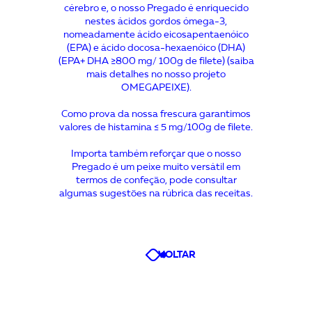
cérebro e, o nosso Pregado é enriquecido
nestes ácidos gordos ómega-3,
nomeadamente ácido eicosapentaenóico
(EPA) e ácido docosa-hexaenóico (DHA)
(EPA+ DHA ≥800 mg/ 100g de filete) (saiba
mais detalhes no nosso projeto
OMEGAPEIXE).
Como prova da nossa frescura garantimos
valores de histamina ≤ 5 mg/100g de filete.
Importa também reforçar que o nosso
Pregado é um peixe muito versátil em
termos de confeção, pode consultar
algumas sugestões na rúbrica das receitas.
VOLTAR