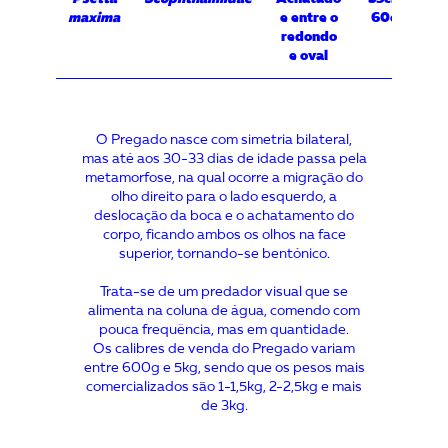
maxima
e entre o
60cm (4kg)
redondo
e oval
O Pregado nasce com simetria bilateral,
mas até aos 30-33 dias de idade passa pela
metamorfose, na qual ocorre a migração do
olho direito para o lado esquerdo, a
deslocação da boca e o achatamento do
corpo, ficando ambos os olhos na face
superior, tornando-se bentónico.
Trata-se de um predador visual que se
alimenta na coluna de água, comendo com
pouca frequência, mas em quantidade.
Os calibres de venda do Pregado variam
entre 600g e 5kg, sendo que os pesos mais
comercializados são 1-1,5kg, 2-2,5kg e mais
de 3kg.