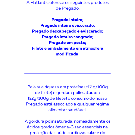
A Flatlantic oferece os seguintes produtos
de Pregado:
Pregado inteiro;
Pregado inteiro eviscerado;
Pregado descabeçado e eviscerado;
Pregado inteiro sangrado;
Pregado em posta;
Filete e embalamento em atmosfera
modificada
Pela sua riqueza em proteína (≥17 g/100g
de filete) e gordura polinsaturada
(≥2g/100g de filete) o consumo do nosso
Pregado está associado a qualquer regime
alimentar saudável.
A gordura polinsaturada, nomeadamente os
ácidos gordos ómega-3 são essenciais na
proteção da saúde cardiovascular e do