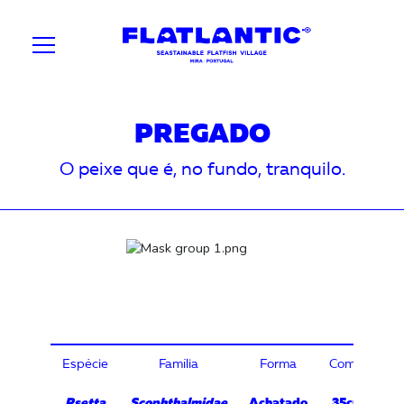
PREGADO
O peixe que é, no fundo, tranquilo.
Espécie
Família
Forma
Compriment
Psetta
Scophthalmidae
Achatado
35cm (1kg) 